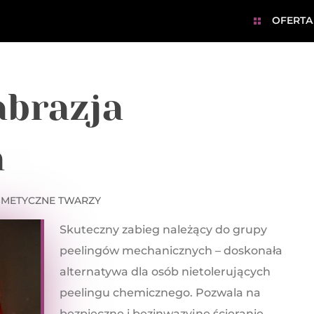
OFERTA
brazja
a
SMETYCZNE TWARZY
Skuteczny zabieg należący do grupy
peelingów mechanicznych – doskonała
alternatywa dla osób nietolerujących
peelingu chemicznego. Pozwala na
bezpieczne i bezinwazyjne ścieranie