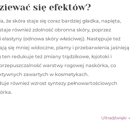
ziewać się efektów?
że skóra staje się coraz bardziej gładka, napięta,
ostaje również zdolność obronna skóry, poprzez
i elastyny (odnowa skóry właściwej). Następuje też
tają się mniej widoczne, plamy i przebarwienia jaśnieją
 ten redukuje też zmiany trądzikowe, łojotoki i
c przepuszczalność warstwy rogowej naskórka, co
 aktywnych zawartych w kosmetykach.
je również wzrost syntezy pełnowartościowych
órka.
Ultradźwięki
→