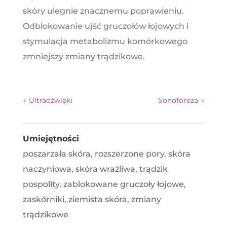
skóry ulegnie znacznemu poprawieniu.
Odblokowanie ujść gruczołów łojowych i
stymulacja metabolizmu komórkowego
zmniejszy zmiany trądzikowe.
←
Ultradźwięki
Sonoforeza
→
Umiejętności
poszarzała skóra
,
rozszerzone pory
,
skóra
naczyniowa
,
skóra wrażliwa
,
trądzik
pospolity
,
zablokowane gruczoły łojowe
,
zaskórniki
,
ziemista skóra
,
zmiany
trądzikowe