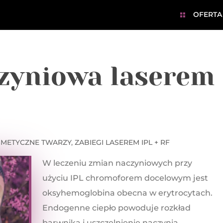
OFERTA
czyniowa laserem
SMETYCZNE TWARZY
,
ZABIEGI LASEREM IPL + RF
W leczeniu zmian naczyniowych przy
użyciu IPL chromoforem docelowym jest
oksyhemoglobina obecna w erytrocytach.
Endogenne ciepło powoduje rozkład
barwnika i uszczelnienie naczynia.