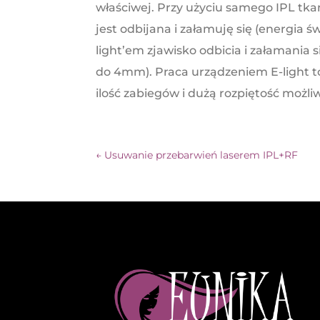
właściwej. Przy użyciu samego IPL tka
jest odbijana i załamuję się (energia 
light’em zjawisko odbicia i załamania 
do 4mm). Praca urządzeniem E-light to
ilość zabiegów i dużą rozpiętość możl
←
Usuwanie przebarwień laserem IPL+RF