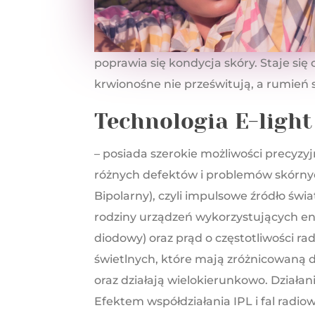
poprawia się kondycja skóry. Staje się
krwionośne nie prześwitują, a rumień s
Technologia E-light
– posiada szerokie możliwości precyzy
różnych defektów i problemów skórnyc
Bipolarny), czyli impulsowe źródło świa
rodziny urządzeń wykorzystujących ener
diodowy) oraz prąd o częstotliwości ra
świetlnych, które mają zróżnicowaną dł
oraz działają wielokierunkowo. Działani
Efektem współdziałania IPL i fal radio