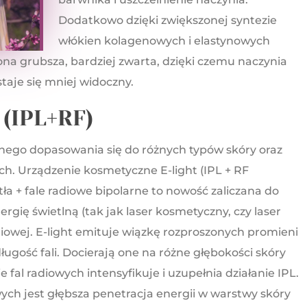
Dodatkowo dzięki zwiększonej syntezie
włókien kolagenowych i elastynowych
 ona grubsza, bardziej zwarta, dzięki czemu naczynia
taje się mniej widoczny.
 (IPL+RF)
jnego dopasowania się do różnych typów skóry oraz
h. Urządzenie kosmetyczne E-light (IPL + RF
tła + fale radiowe bipolarne to nowość zaliczana do
gię świetlną (tak jak laser kosmetyczny, czy laser
diowej. E-light emituje wiązkę rozproszonych promieni
ugość fali. Docierają one na różne głębokości skóry
e fal radiowych intensyfikuje i uzupełnia działanie IPL.
wych jest głębsza penetracja energii w warstwy skóry