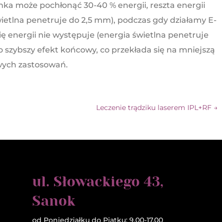
nka może pochłonąć 30-40 % energii, reszta energii
świetlna penetruje do 2,5 mm), podczas gdy działamy E-
się energii nie występuje (energia świetlna penetruje
 szybszy efekt końcowy, co przekłada się na mniejszą
iwych zastosowań.
Leczenie trądziku laserem IPL+RF
→
ul. Słowackiego 43,
Sanok
od Poniedziałku do Piątku: 9.00-17.00